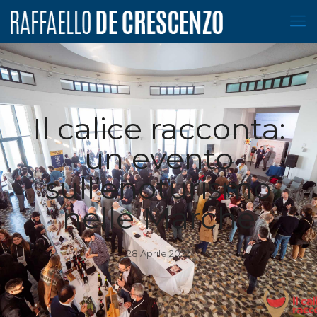
Il calice racconta:
un evento
sull’enoturismo
nelle Marche
28 Aprile 2022