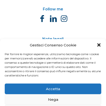
Follow me
Note legali
Gestisci Consenso Cookie
Privacy Policy
Cookie Policy
Per fornire le migliori esperienze, utilizziamo tecnologie come i cookie
per memorizzare e/o accedere alle informazioni del dispositivo. Il
Cerca
consenso a queste tecnologie ci permetterà di elaborare dati come il
Cerca
comportamento di navigazione o ID unici su questo sito. Non
acconsentire o ritirare il consenso può influire negativamente su alcune
caratteristiche e funzioni.
Accetta
Nega
© 2022 Raffaello De Crescenzo - Tutti i diritti riservati -
C.F. DCRRFL83S01E388A | Made with
by