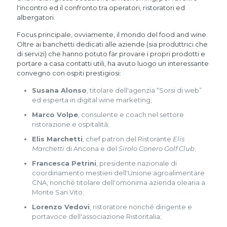
l'incontro ed il confronto tra operatori, ristoratori ed
albergatori.
Focus principale, ovviamente, il mondo del food and wine.
Oltre ai banchetti dedicati alle aziende (sia produttrici che
di servizi) che hanno potuto far provare i propri prodotti e
portare a casa contatti utili, ha avuto luogo un interessante
convegno con ospiti prestigiosi:
Susana Alonso
, titolare dell'agenzia “Sorsi di web”
ed esperta in digital wine marketing;
Marco Volpe
, consulente e coach nel settore
ristorazione e ospitalità;
Elis Marchetti
, chef patron del Ristorante
Elis
Marchetti
di Ancona e del
Sirolo Conero Golf Club
;
Francesca Petrini
, presidente nazionale di
coordinamento mestieri dell'Unione agroalimentare
CNA, nonché titolare dell'omonima azienda olearia a
Monte San Vito;
Lorenzo Vedovi
, ristoratore nonché dirigente e
portavoce dell'associazione Ristoritalia;