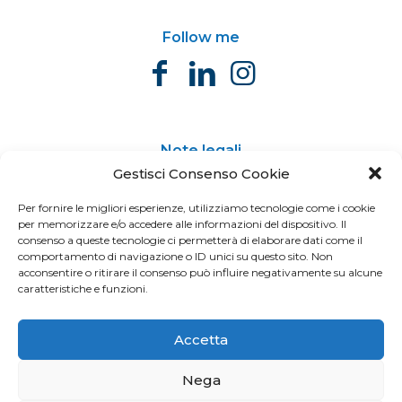
Follow me
Note legali
Gestisci Consenso Cookie
Privacy Policy
Cookie Policy
Per fornire le migliori esperienze, utilizziamo tecnologie come i cookie
per memorizzare e/o accedere alle informazioni del dispositivo. Il
Cerca
consenso a queste tecnologie ci permetterà di elaborare dati come il
Cerca
comportamento di navigazione o ID unici su questo sito. Non
acconsentire o ritirare il consenso può influire negativamente su alcune
caratteristiche e funzioni.
Accetta
Nega
© 2022 Raffaello De Crescenzo - Tutti i diritti riservati -
C.F. DCRRFL83S01E388A | Made with
by